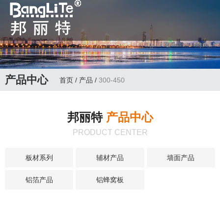
全国咨询热线：
0763-3988992 邦丽
特主要经营：双面彩
产品中心
首页
/
产品
/
300-450
色辊涂铝板、铝箔、
铝窝板、钢板、PVC
邦丽特
产品中心
热贴膜、氧化边角等
PRODUCT CENTER
墙顶辅料生产商
板材系列
辅材产品
墙面产品
铝箔产品
铝蜂窝板